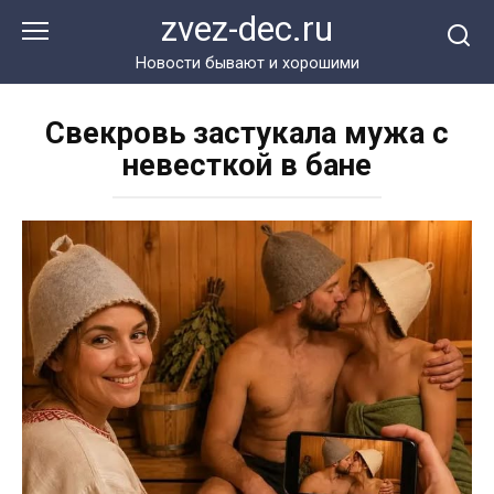
Перейти
zvez-dec.ru
к
контенту
Новости бывают и хорошими
Свекровь застукала мужа с
невесткой в бане