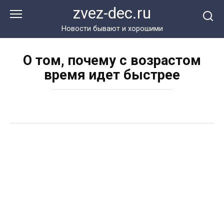
Перейти
zvez-dec.ru
к
контенту
Новости бывают и хорошими
О том, почему с возрастом
время идет быстрее