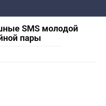
шные SMS молодой
йной пары