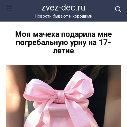
Перейти
zvez-dec.ru
к
контенту
Новости бывают и хорошими
Моя мачеха подарила мне
погребальную урну на 17-
летие