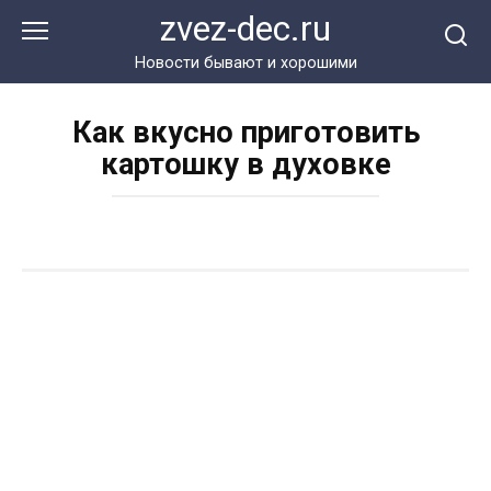
Перейти
zvez-dec.ru
к
контенту
Новости бывают и хорошими
Как вкусно приготовить
картошку в духовке