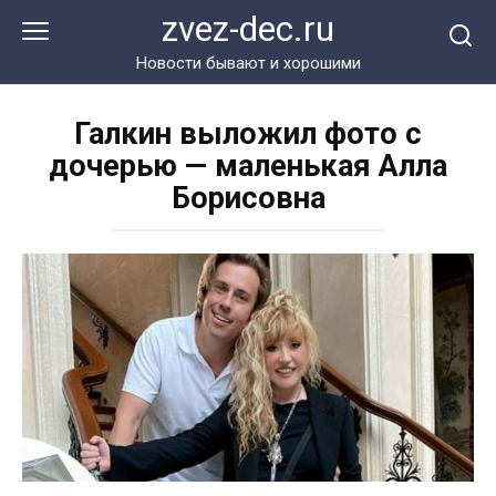
Перейти
zvez-dec.ru
к
контенту
Новости бывают и хорошими
Галкин выложил фото с
дочерью — маленькая Алла
Борисовна