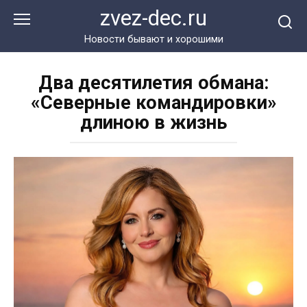
Перейти
zvez-dec.ru
к
контенту
Новости бывают и хорошими
Два десятилетия обмана:
«Северные командировки»
длиною в жизнь