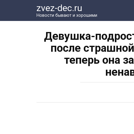
Перейти
zvez-dec.ru
к
Новости бывают и хорошими
контенту
Девушка-подрост
после страшной
теперь она з
нена