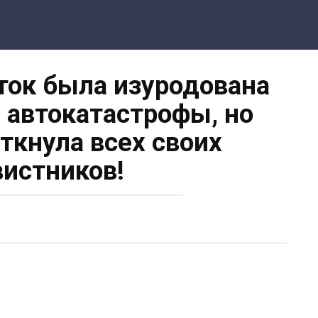
ок была изуродована
 автокатастрофы, но
аткнула всех своих
вистников!