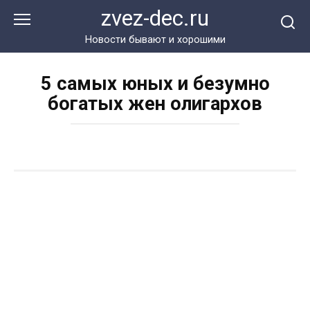
Перейти
zvez-dec.ru
к
контенту
Новости бывают и хорошими
5 самых юных и безумно
богатых жен олигархов