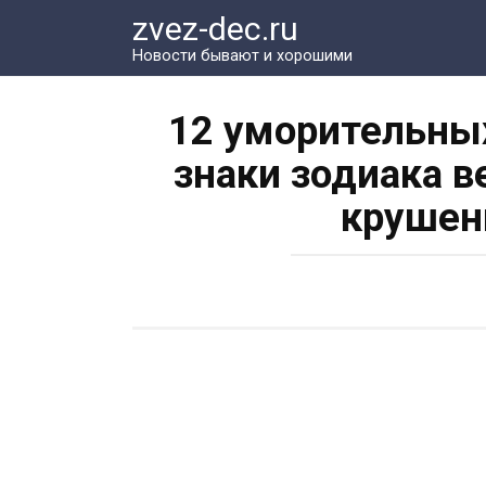
Перейти
zvez-dec.ru
к
Новости бывают и хорошими
контенту
12 уморительных
знаки зодиака в
крушен