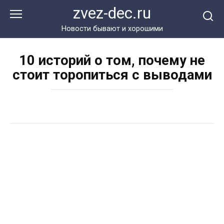
Перейти
zvez-dec.ru
к
контенту
Новости бывают и хорошими
10 историй о том, почему не
стоит торопиться с выводами